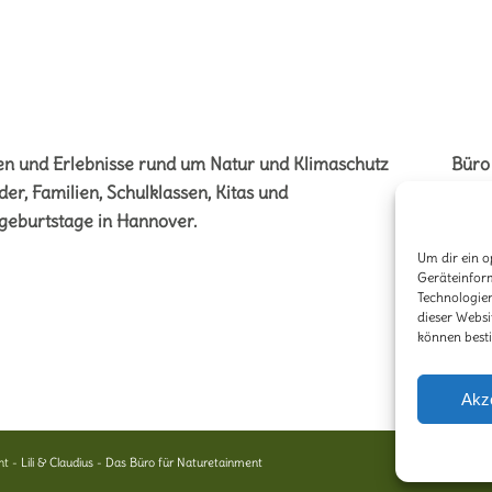
en und Erlebnisse rund um Natur und Klimaschutz
Büro
der, Familien, Schulklassen, Kitas und
Vere
geburtstage in Hannover.
Stöck
Um dir ein o
3041
Geräteinfor
Technologien
E-Ma
dieser Websi
Telef
können best
Akz
ht -
Lili & Claudius - Das Büro für Naturetainment