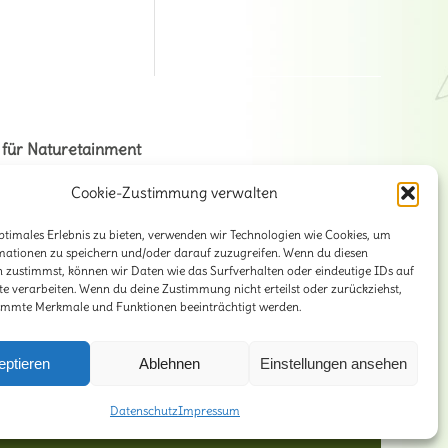
 für Naturetainment
na + Volker Stahnke GbR
Cookie-Zustimmung verwalten
ener Str. 125
ptimales Erlebnis zu bieten, verwenden wir Technologien wie Cookies, um
9 Hannover
mationen zu speichern und/oder darauf zuzugreifen. Wenn du diesen
 zustimmst, können wir Daten wie das Surfverhalten oder eindeutige IDs auf
il:
info@lili-claudius.de
te verarbeiten. Wenn du deine Zustimmung nicht erteilst oder zurückziehst,
on: 0511-2281471
immte Merkmale und Funktionen beeinträchtigt werden.
eptieren
Ablehnen
Einstellungen ansehen
Datenschutz
Impressum
Impressum
Datenschutz
Kontakt
Übersicht