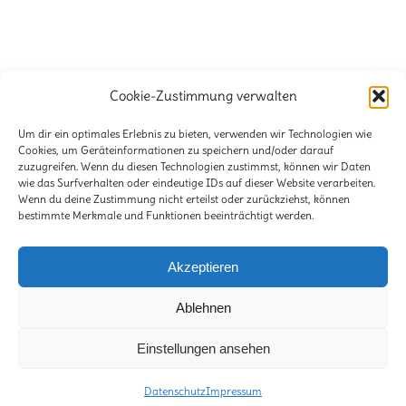
Cookie-Zustimmung verwalten
Büro für Naturetainment
Verena + Volker Stahnke GbR
Um dir ein optimales Erlebnis zu bieten, verwenden wir Technologien wie
Cookies, um Geräteinformationen zu speichern und/oder darauf
zuzugreifen. Wenn du diesen Technologien zustimmst, können wir Daten
Stöckener Str. 125
wie das Surfverhalten oder eindeutige IDs auf dieser Website verarbeiten.
30419 Hannover
Wenn du deine Zustimmung nicht erteilst oder zurückziehst, können
bestimmte Merkmale und Funktionen beeinträchtigt werden.
E-Mail:
info@lili-claudius.de
Telefon: 0511-2281471
Akzeptieren
Ablehnen
Einstellungen ansehen
© Copyright -
Lili & Claudius - Das Büro für Naturetainment
Datenschutz
Impressum
Impressum
Datenschutz
Kontakt
Übersicht