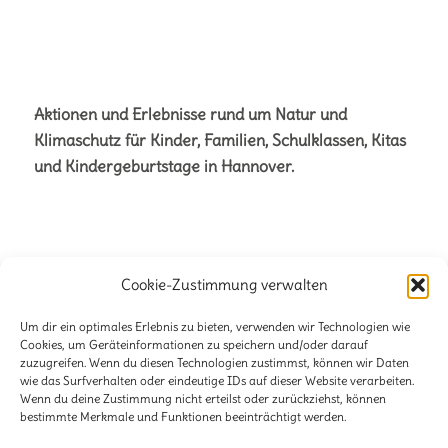
Aktionen und Erlebnisse rund um Natur und
Klimaschutz für Kinder, Familien, Schulklassen, Kitas
und Kindergeburtstage in Hannover.
Cookie-Zustimmung verwalten
Büro für Naturetainment
Verena + Volker Stahnke GbR
Um dir ein optimales Erlebnis zu bieten, verwenden wir Technologien wie
Cookies, um Geräteinformationen zu speichern und/oder darauf
Stöckener Str. 125
zuzugreifen. Wenn du diesen Technologien zustimmst, können wir Daten
wie das Surfverhalten oder eindeutige IDs auf dieser Website verarbeiten.
30419 Hannover
Wenn du deine Zustimmung nicht erteilst oder zurückziehst, können
bestimmte Merkmale und Funktionen beeinträchtigt werden.
E-Mail:
info@lili-claudius.de