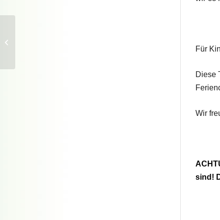
Feriencard-Familienzeit
// Barocke
Gartenpracht im
Für Ki
Großen Garten.
Diese 
Ferienc
Wir fr
ACHTUN
sind! 