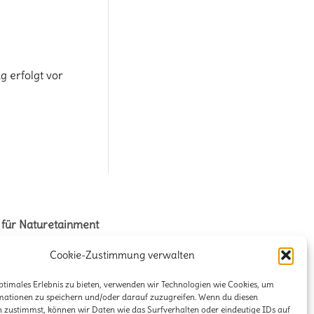
g erfolgt vor
 für Naturetainment
na + Volker Stahnke GbR
Cookie-Zustimmung verwalten
ener Str. 125
ptimales Erlebnis zu bieten, verwenden wir Technologien wie Cookies, um
9 Hannover
mationen zu speichern und/oder darauf zuzugreifen. Wenn du diesen
 zustimmst, können wir Daten wie das Surfverhalten oder eindeutige IDs auf