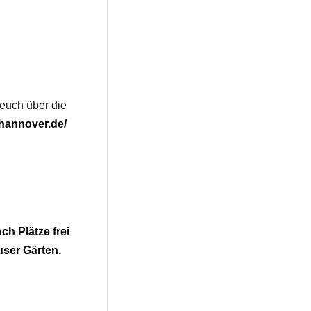
 euch über die
-hannover.de/
ch Plätze frei
user Gärten.