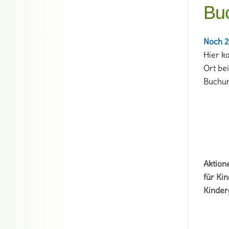
Bu
Noch 2
Hier k
Ort be
Buchun
Aktion
für Kin
Kinder