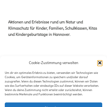
Aktionen und Erlebnisse rund um Natur und
Klimaschutz für Kinder, Familien, Schulklassen, Kitas
und Kindergeburtstage in Hannover.
Cookie-Zustimmung verwalten
Büro für Naturetainment
Verena + Volker Stahnke GbR
Um dir ein optimales Erlebnis zu bieten, verwenden wir Technologien wie
Cookies, um Geräteinformationen zu speichern und/oder darauf
Stöckener Str. 125
zuzugreifen. Wenn du diesen Technologien zustimmst, können wir Daten
wie das Surfverhalten oder eindeutige IDs auf dieser Website verarbeiten.
30419 Hannover
Wenn du deine Zustimmung nicht erteilst oder zurückziehst, können
bestimmte Merkmale und Funktionen beeinträchtigt werden.
E-Mail:
info@lili-claudius.de
Telefon: 0511-2281471