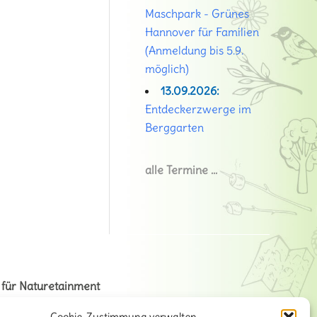
Maschpark - Grünes
Hannover für Familien
(Anmeldung bis 5.9.
möglich)
13.09.2026:
Entdeckerzwerge im
Berggarten
alle Termine …
 für Naturetainment
na + Volker Stahnke GbR
Cookie-Zustimmung verwalten