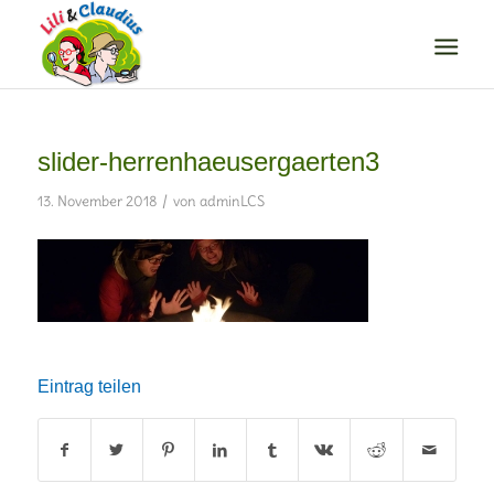
slider-herrenhaeusergaerten3
/
13. November 2018
von
adminLCS
Eintrag teilen