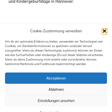
und Kindergeburtstage in Hannover.
Cookie-Zustimmung verwalten
Büro für Naturetainment
Verena + Volker Stahnke GbR
Um dir ein optimales Erlebnis zu bieten, verwenden wir Technologien wie
Cookies, um Geräteinformationen zu speichern und/oder darauf
Stöckener Str. 125
zuzugreifen. Wenn du diesen Technologien zustimmst, können wir Daten
wie das Surfverhalten oder eindeutige IDs auf dieser Website verarbeiten.
30419 Hannover
Wenn du deine Zustimmung nicht erteilst oder zurückziehst, können
bestimmte Merkmale und Funktionen beeinträchtigt werden.
E-Mail:
info@lili-claudius.de
Telefon: 0511-2281471
Akzeptieren
Ablehnen
Einstellungen ansehen
© Copyright -
Lili & Claudius - Das Büro für Naturetainment