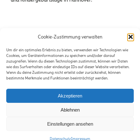
Cookie-Zustimmung verwalten
Büro für Naturetainment
Verena + Volker Stahnke GbR
Um dir ein optimales Erlebnis zu bieten, verwenden wir Technologien wie
Cookies, um Geräteinformationen zu speichern und/oder darauf
Stöckener Str. 125
zuzugreifen. Wenn du diesen Technologien zustimmst, können wir Daten
wie das Surfverhalten oder eindeutige IDs auf dieser Website verarbeiten.
30419 Hannover
Wenn du deine Zustimmung nicht erteilst oder zurückziehst, können
bestimmte Merkmale und Funktionen beeinträchtigt werden.
E-Mail:
info@lili-claudius.de
Telefon: 0511-2281471
Akzeptieren
Ablehnen
Einstellungen ansehen
© Copyright -
Lili & Claudius - Das Büro für Naturetainment
Datenschutz
Impressum
Impressum
Datenschutz
Kontakt
Übersicht