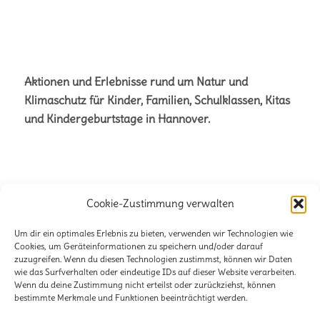
Aktionen und Erlebnisse rund um Natur und
Klimaschutz für Kinder, Familien, Schulklassen, Kitas
und Kindergeburtstage in Hannover.
Cookie-Zustimmung verwalten
Büro für Naturetainment
Verena + Volker Stahnke GbR
Um dir ein optimales Erlebnis zu bieten, verwenden wir Technologien wie
Cookies, um Geräteinformationen zu speichern und/oder darauf
Stöckener Str. 125
zuzugreifen. Wenn du diesen Technologien zustimmst, können wir Daten
wie das Surfverhalten oder eindeutige IDs auf dieser Website verarbeiten.
30419 Hannover
Wenn du deine Zustimmung nicht erteilst oder zurückziehst, können
bestimmte Merkmale und Funktionen beeinträchtigt werden.
E-Mail:
info@lili-claudius.de