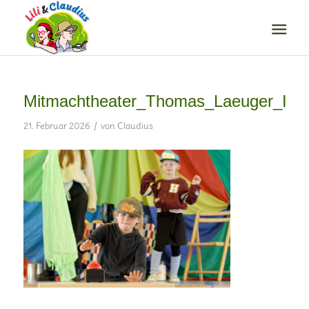
Mitmachtheater_Thomas_Laeuger_I
/
21. Februar 2026
von
Claudius