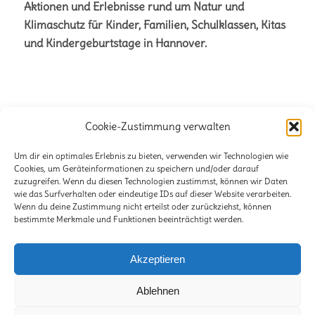
Aktionen und Erlebnisse rund um Natur und
Klimaschutz für Kinder, Familien, Schulklassen, Kitas
und Kindergeburtstage in Hannover.
Cookie-Zustimmung verwalten
Büro für Naturetainment
Verena + Volker Stahnke GbR
Um dir ein optimales Erlebnis zu bieten, verwenden wir Technologien wie
Cookies, um Geräteinformationen zu speichern und/oder darauf
Stöckener Str. 125
zuzugreifen. Wenn du diesen Technologien zustimmst, können wir Daten
wie das Surfverhalten oder eindeutige IDs auf dieser Website verarbeiten.
30419 Hannover
Wenn du deine Zustimmung nicht erteilst oder zurückziehst, können
bestimmte Merkmale und Funktionen beeinträchtigt werden.
E-Mail:
info@lili-claudius.de
Telefon: 0511-2281471
Akzeptieren
Ablehnen