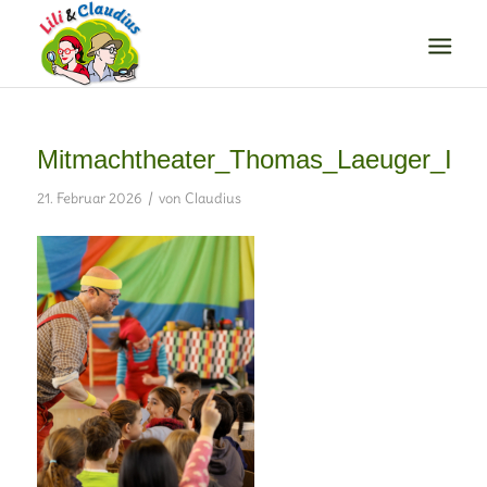
Mitmachtheater_Thomas_Laeuger_I
/
21. Februar 2026
von
Claudius