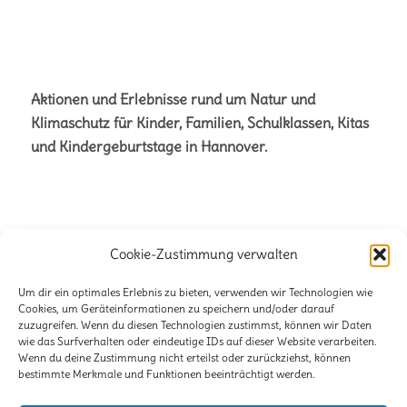
Aktionen und Erlebnisse rund um Natur und
Klimaschutz für Kinder, Familien, Schulklassen, Kitas
und Kindergeburtstage in Hannover.
Cookie-Zustimmung verwalten
Büro für Naturetainment
Verena + Volker Stahnke GbR
Um dir ein optimales Erlebnis zu bieten, verwenden wir Technologien wie
Cookies, um Geräteinformationen zu speichern und/oder darauf
Stöckener Str. 125
zuzugreifen. Wenn du diesen Technologien zustimmst, können wir Daten
wie das Surfverhalten oder eindeutige IDs auf dieser Website verarbeiten.
30419 Hannover
Wenn du deine Zustimmung nicht erteilst oder zurückziehst, können
bestimmte Merkmale und Funktionen beeinträchtigt werden.
E-Mail:
info@lili-claudius.de