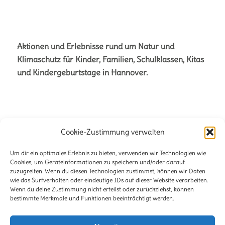
Aktionen und Erlebnisse rund um Natur und
Klimaschutz für Kinder, Familien, Schulklassen, Kitas
und Kindergeburtstage in Hannover.
Cookie-Zustimmung verwalten
Büro für Naturetainment
Verena + Volker Stahnke GbR
Um dir ein optimales Erlebnis zu bieten, verwenden wir Technologien wie
Cookies, um Geräteinformationen zu speichern und/oder darauf
Stöckener Str. 125
zuzugreifen. Wenn du diesen Technologien zustimmst, können wir Daten
wie das Surfverhalten oder eindeutige IDs auf dieser Website verarbeiten.
30419 Hannover
Wenn du deine Zustimmung nicht erteilst oder zurückziehst, können
bestimmte Merkmale und Funktionen beeinträchtigt werden.
E-Mail:
info@lili-claudius.de
Telefon: 0511-2281471