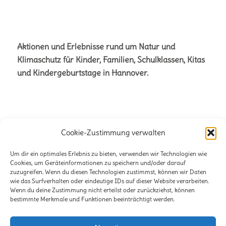
Aktionen und Erlebnisse rund um Natur und
Klimaschutz für Kinder, Familien, Schulklassen, Kitas
und Kindergeburtstage in Hannover.
Cookie-Zustimmung verwalten
Büro für Naturetainment
Verena + Volker Stahnke GbR
Um dir ein optimales Erlebnis zu bieten, verwenden wir Technologien wie
Cookies, um Geräteinformationen zu speichern und/oder darauf
Stöckener Str. 125
zuzugreifen. Wenn du diesen Technologien zustimmst, können wir Daten
wie das Surfverhalten oder eindeutige IDs auf dieser Website verarbeiten.
30419 Hannover
Wenn du deine Zustimmung nicht erteilst oder zurückziehst, können
bestimmte Merkmale und Funktionen beeinträchtigt werden.
E-Mail:
info@lili-claudius.de
Telefon: 0511-2281471