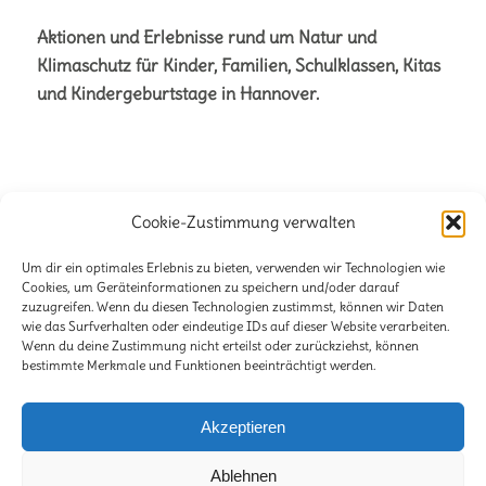
Aktionen und Erlebnisse rund um Natur und
Klimaschutz für Kinder, Familien, Schulklassen, Kitas
und Kindergeburtstage in Hannover.
Cookie-Zustimmung verwalten
Büro für Naturetainment
Verena + Volker Stahnke GbR
Um dir ein optimales Erlebnis zu bieten, verwenden wir Technologien wie
Cookies, um Geräteinformationen zu speichern und/oder darauf
Stöckener Str. 125
zuzugreifen. Wenn du diesen Technologien zustimmst, können wir Daten
wie das Surfverhalten oder eindeutige IDs auf dieser Website verarbeiten.
30419 Hannover
Wenn du deine Zustimmung nicht erteilst oder zurückziehst, können
bestimmte Merkmale und Funktionen beeinträchtigt werden.
E-Mail:
info@lili-claudius.de
Telefon: 0511-2281471
Akzeptieren
Ablehnen