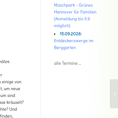
Maschpark - Grünes
Hannover für Familien
(Anmeldung bis 5.9.
möglich)
13.09.2026:
Entdeckerzwerge im
Berggarten
hätze.
alle Termine …
er
 einige von
lt, um neue
rum sind
se kräuselt?
chte? Und
finden,