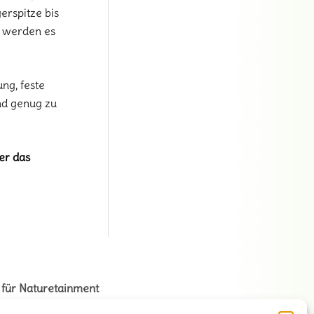
erspitze bis
ir werden es
ng, feste
nd genug zu
er das
 für Naturetainment
na + Volker Stahnke GbR