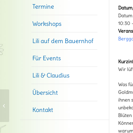
Termine
Datum/
Datum 
Workshops
10:30 
Verans
Bergga
Lili auf dem Bauernhof
Für Events
Kurzin
Wir lü
Lili & Claudius
Was fü
Übersicht
Goldmü
Gartenschätze für
ihnen 
Familien – heute im
unbeka
Kontakt
Stadtpark
Blüten
Können
warum 