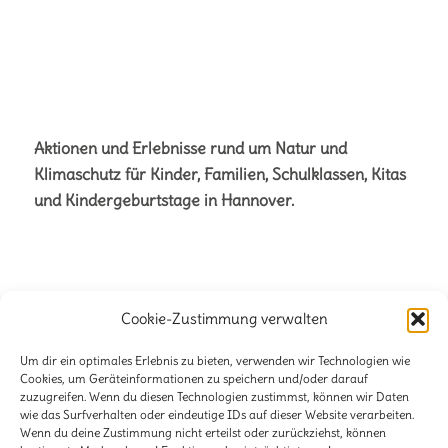
Aktionen und Erlebnisse rund um Natur und
Klimaschutz für Kinder, Familien, Schulklassen, Kitas
und Kindergeburtstage in Hannover.
Cookie-Zustimmung verwalten
Büro für Naturetainment
Verena + Volker Stahnke GbR
Um dir ein optimales Erlebnis zu bieten, verwenden wir Technologien wie
Cookies, um Geräteinformationen zu speichern und/oder darauf
zuzugreifen. Wenn du diesen Technologien zustimmst, können wir Daten
Stöckener Str. 125
wie das Surfverhalten oder eindeutige IDs auf dieser Website verarbeiten.
30419 Hannover
Wenn du deine Zustimmung nicht erteilst oder zurückziehst, können