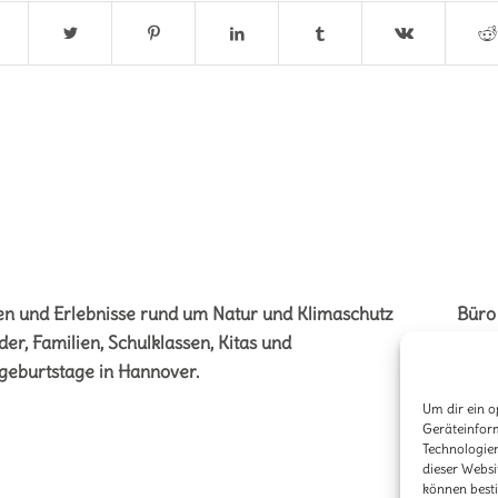
en und Erlebnisse rund um Natur und Klimaschutz
Büro
der, Familien, Schulklassen, Kitas und
Vere
geburtstage in Hannover.
Stöck
Um dir ein o
3041
Geräteinfor
Technologien
E-Ma
dieser Websi
Telef
können best