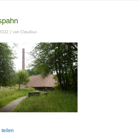
yspahn
/
 2022
von
Claudius
 teilen