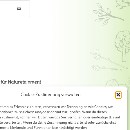
 für Naturetainment
na + Volker Stahnke GbR
Cookie-Zustimmung verwalten
ener Str. 125
ptimales Erlebnis zu bieten, verwenden wir Technologien wie Cookies, um
9 Hannover
mationen zu speichern und/oder darauf zuzugreifen. Wenn du diesen
 zustimmst, können wir Daten wie das Surfverhalten oder eindeutige IDs auf
il:
info@lili-claudius.de
te verarbeiten. Wenn du deine Zustimmung nicht erteilst oder zurückziehst,
on: 0511-2281471
immte Merkmale und Funktionen beeinträchtigt werden.