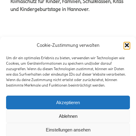
Klimaschutz für Kinder, Familien, Schulklassen, Kitas
und Kindergeburtstage in Hannover.
Cookie-Zustimmung verwalten
Büro für Naturetainment
Verena + Volker Stahnke GbR
Um dir ein optimales Erlebnis zu bieten, verwenden wir Technologien wie
Cookies, um Geräteinformationen zu speichern und/oder darauf
Stöckener Str. 125
zuzugreifen. Wenn du diesen Technologien zustimmst, können wir Daten
wie das Surfverhalten oder eindeutige IDs auf dieser Website verarbeiten.
30419 Hannover
Wenn du deine Zustimmung nicht erteilst oder zurückziehst, können
bestimmte Merkmale und Funktionen beeinträchtigt werden.
E-Mail:
info@lili-claudius.de
Telefon: 0511-2281471
Akzeptieren
Ablehnen
Einstellungen ansehen