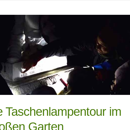
e Taschenlampentour im
oßen Garten