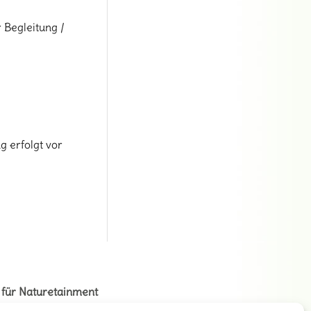
 Begleitung /
g erfolgt vor
 für Naturetainment
na + Volker Stahnke GbR