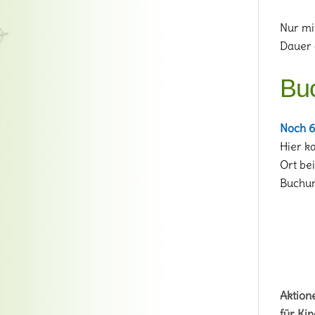
Nur mi
Dauer c
Bu
Noch 6
Hier k
Ort be
Buchun
Aktion
für Kin