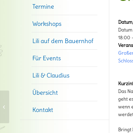
Termine
Datum/
Workshops
Datum 
18:00 
Lili auf dem Bauernhof
Verans
Großer
Für Events
Schlos
Lili & Claudius
Kurzin
Das Na
Übersicht
geht e
Die Taschenlampentour
wenn e
Kontakt
im Großen Garten
werdet
Bringt